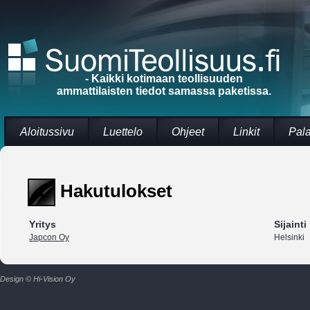
- Kaikki kotimaan teollisuuden
ammattilaisten tiedot samassa paketissa.
Aloitussivu
Luettelo
Ohjeet
Linkit
Pal
Hakutulokset
Yritys
Sijainti
Japcon Oy
Helsinki
Design © Hi-Vision Oy