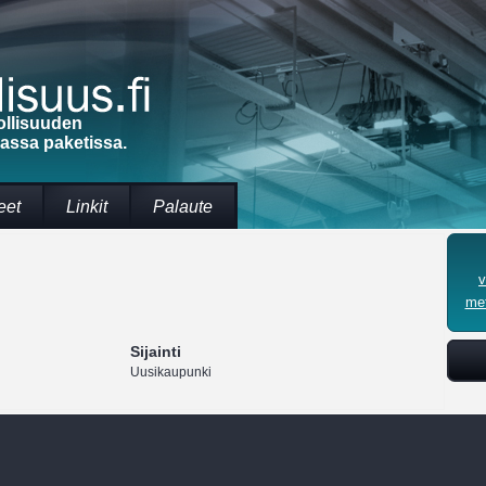
ollisuuden
massa paketissa.
eet
Linkit
Palaute
v
met
Sijainti
Uusikaupunki