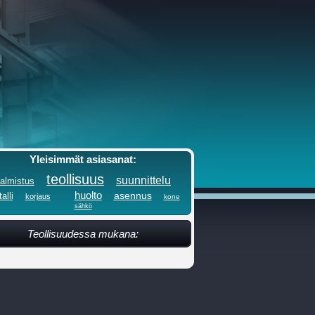
Yleisimmät asiasanat:
teollisuus
suunnittelu
almistus
huolto
asennus
alli
korjaus
kone
sähkö
Teollisuudessa mukana: