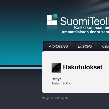
- Kaikki kotimaan te
ammattilaisten tiedot sa
Aloitussivu
Luettelo
Ohj
Hakutulokset
Yritys
Uutechnic Oy
Design © Hi-Vision Oy