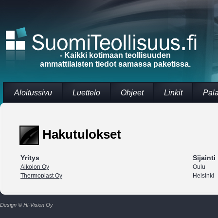
- Kaikki kotimaan teollisuuden
ammattilaisten tiedot samassa paketissa.
Aloitussivu
Luettelo
Ohjeet
Linkit
Pal
Hakutulokset
Yritys
Sijainti
Aikolon Oy
Oulu
Thermoplast Oy
Helsinki
Design © Hi-Vision Oy