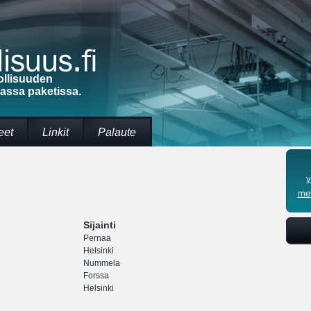
ollisuuden
massa paketissa.
eet
Linkit
Palaute
v
met
Sijainti
Pernaa
Helsinki
Nummela
Forssa
Helsinki