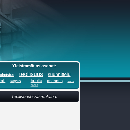
Yleisimmät asiasanat:
teollisuus
suunnittelu
almistus
huolto
asennus
alli
korjaus
kone
sähkö
Teollisuudessa mukana: