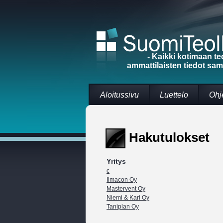
- Kaikki kotimaan te
ammattilaisten tiedot sa
Aloitussivu
Luettelo
Ohj
Hakutulokset
Yritys
c
Ilmacon Oy
Mastervent Oy
Niemi & Kari Oy
Taniplan Oy