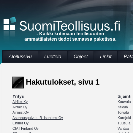
- Kaikki kotimaan teollisuuden
ammattilaisten tiedot samassa paketissa.
Aloitussivu
Luettelo
Ohjeet
Linkit
Pal
Hakutulokset, sivu 1
Yritys
Sijainti
Airflex Ky
Kouvola
Airmir Oy
Itäkylä
Airmist Oy
Toivala
Asennuspalvelu R. Isoniemi Oy
Kurejoki
Chiller Oy
Tuusula
CIAT Finland Oy
Vantaa