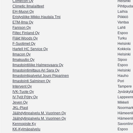
Climecon Oy
Helsinki
Climetic Ilmalaitteet
Pihtipud
EH-Muovi Oy
Laihia
Eristysliike Mikko Hautala Tmi
Piikkiö
ETM-Ilma Oy
Vantaa
Fanison Oy
Lahti
Filtec Finland Oy
Espoo
Fläkt Woods Oy
Turku
F-Suotimet Oy
Helsinki
Hartell HC Service Oy
Kokkola
Ilmacon Oy
Helsinki
Ilmakuutio Oy
Sipoo
Ilmastointiliike Halmesvaara Oy
Espoo
Ilmastointimittaus Ari Sara Oy
Helsinki
Ilmastointipalvelut Jouni Piiparinen
Hauho
Ilmastointi Salminen Oy
Pori
Intervent Oy
Tampere
IVK-Tuote Oy
Jyväskyl
IV-Työt Pötry Oy
Lappeenr
Jeven Oy
Mikkeli
JKL-Plast
Noormar
Jäähdytinpalvelu M. Vuorinen Oy
Hämeenl
Jäähdytinpalvelu M. Vuorinen Oy
Hämeenl
Kennopiste Ky
Savonlin
KK-Kylmäpalvelu
Espoo