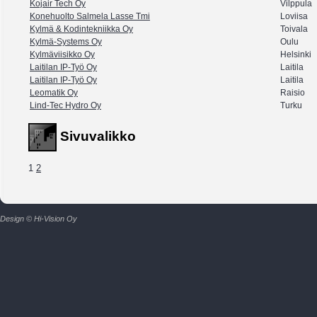
Kojair Tech Oy
Vilppula
Konehuolto Salmela Lasse Tmi
Loviisa
Kylmä & Kodintekniikka Oy
Toivala
Kylmä-Systems Oy
Oulu
Kylmäviisikko Oy
Helsinki
Laitilan IP-Työ Oy
Laitila
Laitilan IP-Työ Oy
Laitila
Leomatik Oy
Raisio
Lind-Tec Hydro Oy
Turku
Sivuvalikko
1
2
Design © Hi-Vision Oy