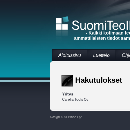
- Kaikki kotimaan te
ammattilaisten tiedot sa
Aloitussivu
Luettelo
Ohj
Hakutulokset
Yritys
Carelia Tools Oy
Design © Hi-Vision Oy