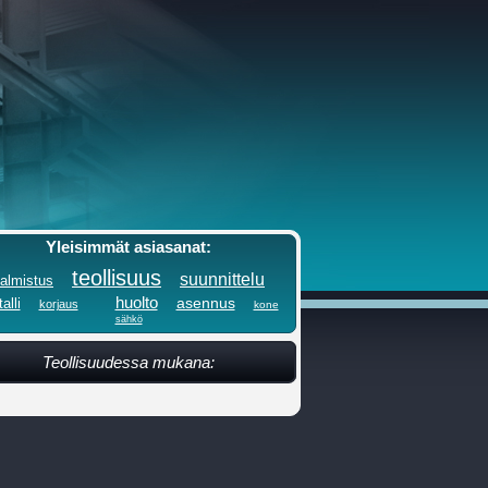
Yleisimmät asiasanat:
teollisuus
suunnittelu
almistus
huolto
asennus
alli
korjaus
kone
sähkö
Teollisuudessa mukana: