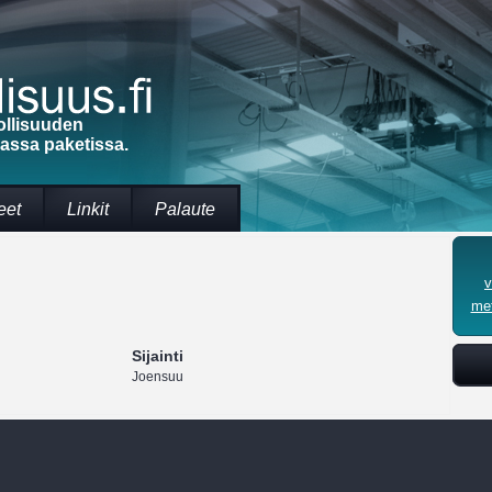
ollisuuden
massa paketissa.
eet
Linkit
Palaute
v
met
Sijainti
Joensuu