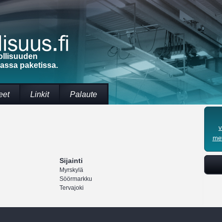
ollisuuden
massa paketissa.
eet
Linkit
Palaute
v
met
Sijainti
Myrskylä
Söörmarkku
Tervajoki