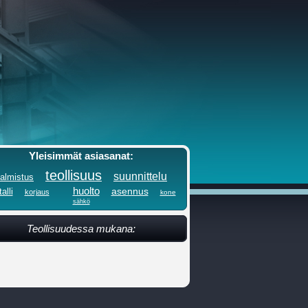
Yleisimmät asiasanat:
teollisuus
suunnittelu
almistus
huolto
asennus
alli
korjaus
kone
sähkö
Teollisuudessa mukana: