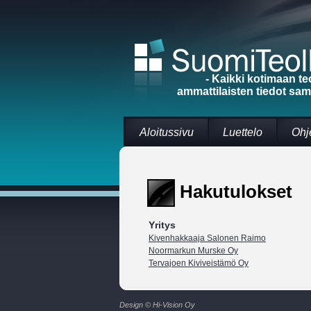
- Kaikki kotimaan te
ammattilaisten tiedot sa
Aloitussivu
Luettelo
Ohj
Hakutulokset
Yritys
Kivenhakkaaja Salonen Raimo
Noormarkun Murske Oy
Tervajoen Kiviveistämö Oy
Design © Hi-Vision Oy