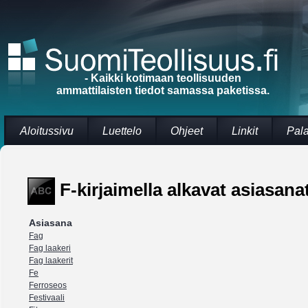
- Kaikki kotimaan teollisuuden
ammattilaisten tiedot samassa paketissa.
Aloitussivu
Luettelo
Ohjeet
Linkit
Pal
F-kirjaimella alkavat asiasana
Asiasana
Fag
Fag laakeri
Fag laakerit
Fe
Ferroseos
Festivaali