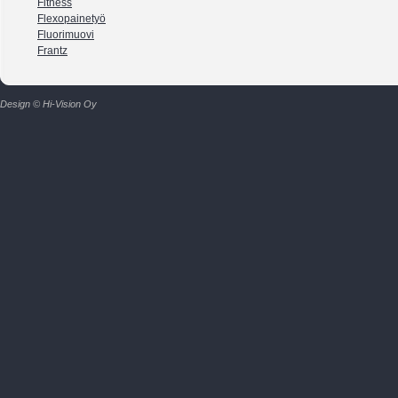
Fitness
Flexopainetyö
Fluorimuovi
Frantz
Design © Hi-Vision Oy