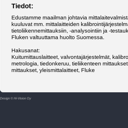
Tiedot:
Edustamme maailman johtavia mittalaitevalmistaj
kuuluvat mm. mittalaitteiden kalibrointijärjestel
tietoliikennemittauksiin, -analysointiin ja -te
Fluken valtuuttama huolto Suomessa.
Hakusanat:
Kuitumittauslaitteet, valvontajärjestelmät, kalibro
metrologia, tiedonkeruu, tieliikenteen mittaukset
mittaukset, yleismittalaitteet, Fluke
Design © Hi-Vision Oy