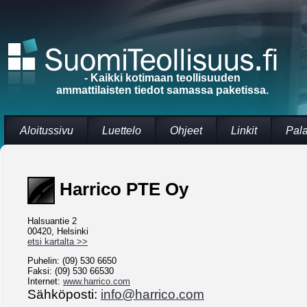
- Kaikki kotimaan teollisuuden
ammattilaisten tiedot samassa paketissa.
Aloitussivu
Luettelo
Ohjeet
Linkit
Pal
Harrico PTE Oy
Halsuantie 2
00420, Helsinki
etsi kartalta >>
Puhelin: (09) 530 6650
Faksi: (09) 530 66530
Internet:
www.harrico.com
Sähköposti:
info@harrico.com