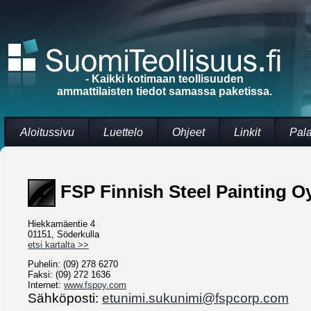
- Kaikki kotimaan teollisuuden
ammattilaisten tiedot samassa paketissa.
Aloitussivu
Luettelo
Ohjeet
Linkit
Pal
FSP Finnish Steel Painting O
Hiekkamäentie 4
01151, Söderkulla
etsi kartalta >>
Puhelin: (09) 278 6270
Faksi: (09) 272 1636
Internet:
www.fspoy.com
Sähköposti:
etunimi.sukunimi@fspcorp.com