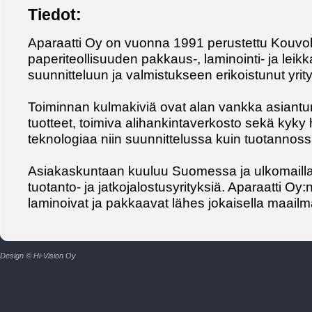
Tiedot:
Aparaatti Oy on vuonna 1991 perustettu Kouvo
paperiteollisuuden pakkaus-, laminointi- ja leik
suunnitteluun ja valmistukseen erikoistunut yrity
Toiminnan kulmakiviä ovat alan vankka asiantun
tuotteet, toimiva alihankintaverkosto sekä kyky
teknologiaa niin suunnittelussa kuin tuotannoss
Asiakaskuntaan kuuluu Suomessa ja ulkomailla 
tuotanto- ja jatkojalostusyrityksiä. Aparaatti Oy:n
laminoivat ja pakkaavat lähes jokaisella maail
Design © Hi-Vision Oy