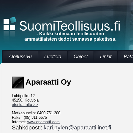
- Kaikki kotimaan teollisuuden
ammattilaisten tiedot samassa paketissa.
Aloitussivu
Luettelo
Ohjeet
Linkit
Pal
Aparaatti Oy
Luhtipolku 12
45150, Kouvola
etsi kartalta >>
Matkapuhelin: 0400 751 200
Faksi: (05) 311 6675
Internet:
www.aparaatti.com
Sähköposti:
kari.nylen@aparaatti.inet.fi