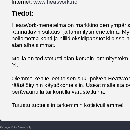
Internet:
www.heatwork.no
Tiedot:
HeatWork-menetelmä on markkinoiden ympäristö
kannattavin sulatus- ja lämmitysmenetelmä. M
neliömetriä kohti ja hiilidioksidipäästöt kiloissa 
alan alhaisimmat.
Meillä on todistetusti alan korkein lämmitystek
%.
Olemme kehitelleet toisen sukupolven HeatWork-
räätälöityihin käyttökohteisiin. Useat malleista o
perävaunulla tai kontilla varustettuina.
Tutustu tuotteisiin tarkemmin kotisivuillamme!
Design © Hi-Vision Oy