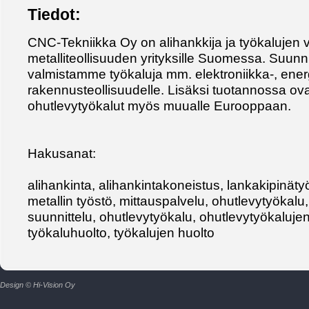
Tiedot:
CNC-Tekniikka Oy on alihankkija ja työkalujen v
metalliteollisuuden yrityksille Suomessa. Suunn
valmistamme työkaluja mm. elektroniikka-, ener
rakennusteollisuudelle. Lisäksi tuotannossa ova
ohutlevytyökalut myös muualle Eurooppaan.
Hakusanat:
alihankinta, alihankintakoneistus, lankakipinät
metallin työstö, mittauspalvelu, ohutlevytyökalu
suunnittelu, ohutlevytyökalu, ohutlevytyökalujen
työkaluhuolto, työkalujen huolto
Design © Hi-Vision Oy