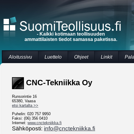
- Kaikki kotimaan teollisuuden
ammattilaisten tiedot samassa paketissa.
Aloitussivu
Luettelo
Ohjeet
Linkit
Pal
CNC-Tekniikka Oy
Runsorintie 16
65380, Vaasa
etsi kartalta >>
Puhelin: 020 757 9950
Faksi: (06) 356 0410
Internet:
www.cnctekniikka.fi
Sähköposti:
info@cnctekniikka.fi