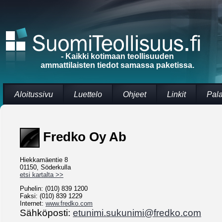
- Kaikki kotimaan teollisuuden
ammattilaisten tiedot samassa paketissa.
Aloitussivu
Luettelo
Ohjeet
Linkit
Pal
Fredko Oy Ab
Hiekkamäentie 8
01150, Söderkulla
etsi kartalta >>
Puhelin: (010) 839 1200
Faksi: (010) 839 1229
Internet:
www.fredko.com
Sähköposti:
etunimi.sukunimi@fredko.com