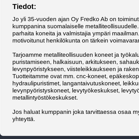
Tiedot:
Jo yli 35-vuoden ajan Oy Fredko Ab on toiminu
kumppanina suomalaiselle metalliteollisuudell
parhaita koneita ja valmistajia ympäri maailman
motivoitunut henkilökunta on tärkein voimavar
Tarjoamme metalliteollisuuden koneet ja työkal
puristamiseen, halkaisuun, arkitukseen, sahauk
levynpyöristykseen, viisteleikkaukseen ja rake
Tuotteitamme ovat mm. cnc-koneet, epäkeskopu
hydraulipuristimet, langantaivutuskoneet, leikkur
levynpyöristyskoneet, levytyökeskukset, levyty
metallintyöstökeskukset.
Jos haluat kumppanin joka tarvittaessa osaa my
yhteyttä.