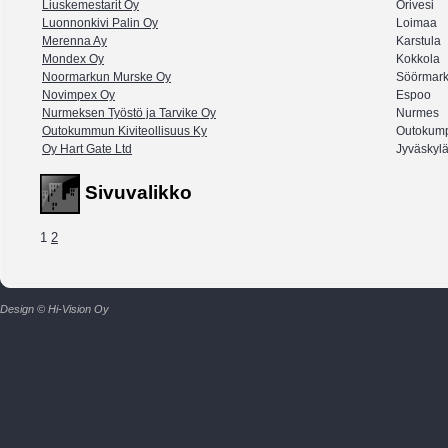
Liuskemestarit Oy
Orivesi
Luonnonkivi Palin Oy
Loimaa
Merenna Ay
Karstula
Mondex Oy
Kokkola
Noormarkun Murske Oy
Söörmar
Novimpex Oy
Espoo
Nurmeksen Työstö ja Tarvike Oy
Nurmes
Outokummun Kiviteollisuus Ky
Outokum
Oy Hart Gate Ltd
Jyväskyl
Sivuvalikko
1
2
Design © Hi-Vision Oy