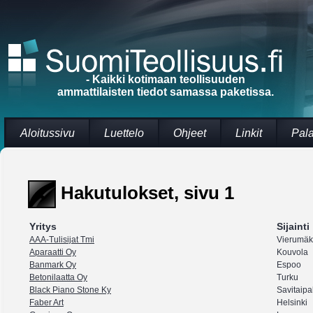
- Kaikki kotimaan teollisuuden
ammattilaisten tiedot samassa paketissa.
Aloitussivu
Luettelo
Ohjeet
Linkit
Pal
Hakutulokset, sivu 1
Yritys
Sijainti
AAA-Tulisijat Tmi
Vierumäk
Aparaatti Oy
Kouvola
Banmark Oy
Espoo
Betonilaatta Oy
Turku
Black Piano Stone Ky
Savitaipa
Faber Art
Helsinki