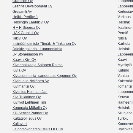
Granicon Oy
Lappeenr
Granite Development Oy
Lappeenr
Gresantti Ay
Kortesjär
Heikki Peräkylä
Varkaus
Helsingin Laatukivi Oy
Helsinki
H + H Siporex Oy
Ikaalinen
HÅK Graniitti Oy
Perniö
Ikikivi Oy
Nilsiä
Insinööritoimisto Ylimäki & Tinkanen Oy
Karhula
Jalokivigalleria - Luonnonlahja
Helsinki
JP Stonemason Ky
Lappeenr
Kaavin Kivi Oy
Kaavi
Kivenhakkaaja Salonen Raimo
Myrskylä
Kivia Oy
Kuhmo
Kiviasennus ja -saneeraus Koponen Oy
Vantaa
Kivihuolto Nykänen Ay
Kokemäk
Kivimantsi Oy
Ilomantsi
Kivimies Hellman Jari
Lappeenr
Kivi Tukiainen Oy
Kerava
Kivityöt Lehtinen Tmi
Hämeenl
Konepaja Mäkelin Oy
Helsinki
KP-ServicePartner Oy
Siilinjärvi
Kultateollisuus Oy
Turkku
Kultavesi
Konneves
Leipomokoneteollisuus LKT Oy
Hyvinkää