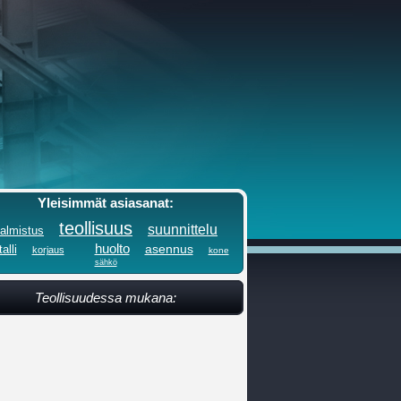
Yleisimmät asiasanat:
teollisuus
suunnittelu
almistus
huolto
asennus
alli
korjaus
kone
sähkö
Teollisuudessa mukana: