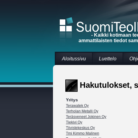
- Kaikki kotimaan te
ammattilaisten tiedot sa
Aloitussivu
Luettelo
Ohj
Hakutulokset, s
Yritys
Terawatek Oy
Terholan Metalli Oy
Teräsveneet Jokinen Oy
Tiekivi Oy
Tiivistekeskus Oy
Tmi Kimmo Malinen