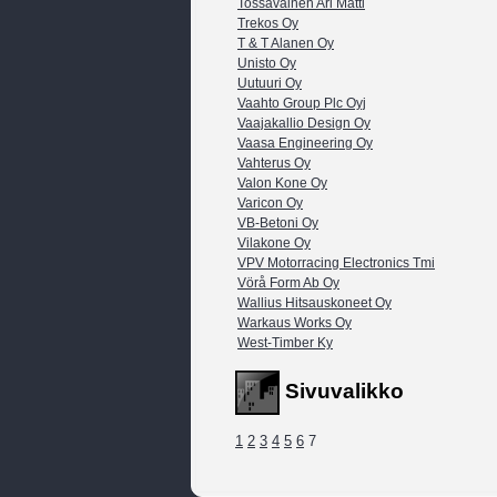
Tossavainen Ari Matti
Trekos Oy
T & T Alanen Oy
Unisto Oy
Uutuuri Oy
Vaahto Group Plc Oyj
Vaajakallio Design Oy
Vaasa Engineering Oy
Vahterus Oy
Valon Kone Oy
Varicon Oy
VB-Betoni Oy
Vilakone Oy
VPV Motorracing Electronics Tmi
Vörå Form Ab Oy
Wallius Hitsauskoneet Oy
Warkaus Works Oy
West-Timber Ky
Sivuvalikko
1
2
3
4
5
6
7