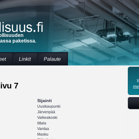
ollisuuden
massa paketissa.
eet
Linkit
Palaute
v
ivu 7
met
Sijainti
Uusikaupunki
Järvenpää
Valkeakoski
Iittala
Vantaa
Masku