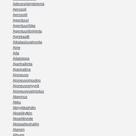
Adevesijärjstelemä
Aerosoli
Aerosolit
Agentuuri
Agentuuriliike
Agentuuritoiminta
Agrekaatti
Aikatauluvalvonta
Aine
Aita
Aitatolppa
Ajanhallinta
Ajanpatina
Ajoneuvo
Ajoneuvomuutos
Ajoneuvomyynti
Ajoneuvovalmistus
Akennus
Akku
Akryylikaihdin
Akselikytkin
Akselitiiviste
Aksiaalipuhallin
Alanen
Albumi