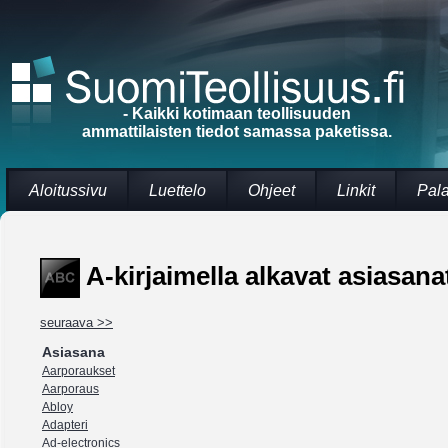
- Kaikki kotimaan teollisuuden
ammattilaisten tiedot samassa paketissa.
Aloitussivu
Luettelo
Ohjeet
Linkit
Pal
A-kirjaimella alkavat asiasanat
seuraava >>
Asiasana
Aarporaukset
Aarporaus
Abloy
Adapteri
Ad-electronics