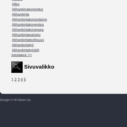
Alfex
Alihankinakoneistus
Alihankinta
Alihankintakoneistamo
Alihankintakoneistus
Alihankintakonepaja
Alihankintapalvelu
Alihankintateollisuus
Alihankintatyö
Alihankintatyöstöt
seuraava >>
Sivuvalikko
1
2
3
4
5
Design © Hi-Vision Oy