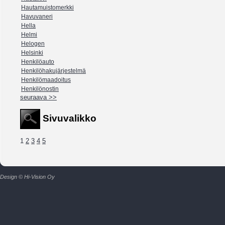
Hautamuistomerkki
Havuvaneri
Hella
Helmi
Helogen
Helsinki
Henkilöauto
Henkilöhakujärjestelmä
Henkilömaadoitus
Henkilönostin
seuraava >>
Sivuvalikko
1
2
3
4
5
Design © Hi-Vision Oy