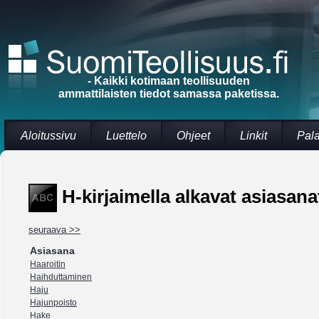
- Kaikki kotimaan teollisuuden
ammattilaisten tiedot samassa paketissa.
Aloitussivu
Luettelo
Ohjeet
Linkit
Pal
H-kirjaimella alkavat asiasanat
seuraava >>
Asiasana
Haaroitin
Haihduttaminen
Haju
Hajunpoisto
Hake