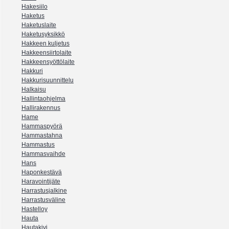
Hakesiilo
Haketus
Haketuslaite
Haketusyksikkö
Hakkeen kuljetus
Hakkeensiirtolaite
Hakkeensyöttölaite
Hakkuri
Hakkurisuunnittelu
Halkaisu
Hallintaohjelma
Hallirakennus
Hame
Hammaspyörä
Hammastahna
Hammastus
Hammasvaihde
Hans
Haponkestävä
Haravointijäte
Harrastusjalkine
Harrastusväline
Hastelloy
Hauta
Hautakivi