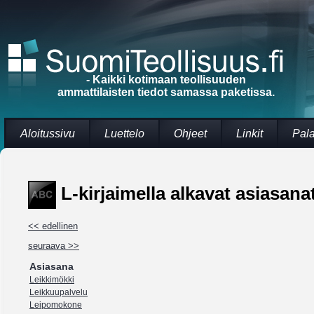
- Kaikki kotimaan teollisuuden
ammattilaisten tiedot samassa paketissa.
Aloitussivu
Luettelo
Ohjeet
Linkit
Pal
L-kirjaimella alkavat asiasanat
<< edellinen
seuraava >>
Asiasana
Leikkimökki
Leikkuupalvelu
Leipomokone