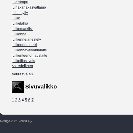
Liesikupu
Lihakarjakasvattamo
Lihamylly
Liike
Liikelahja
Liikemarkiisi
Liikenne
Liikennejärjestely
Liikennemerkki
Liikennevalvontalaite
Liikenteenohjauslaite
Liiketilasiivois
<< edellinen
seuraava >>
Sivuvalikko
1
2
3
4
5
6
7
Design © Hi-Vision Oy